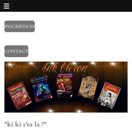
Passer
au
contenu
principal
INSCRIPTION
CONTACT
"ki ki s'ra la ?"