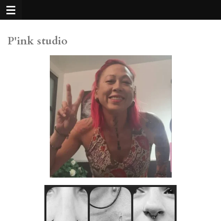
Passer
au
contenu
P'ink studio
principal